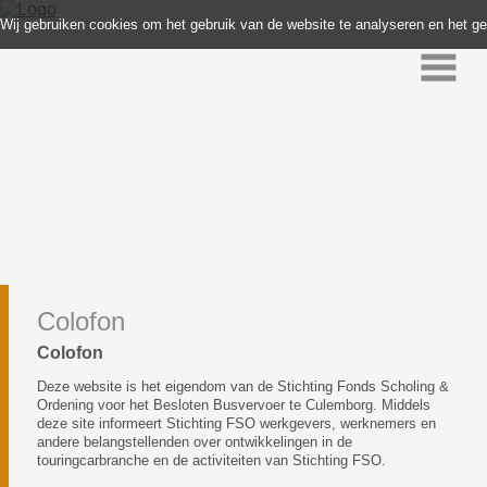
Wij gebruiken cookies om het gebruik van de website te analyseren en het g
Colofon
Colofon
Deze website is het eigendom van de Stichting Fonds Scholing &
Ordening voor het Besloten Busvervoer te Culemborg. Middels
deze site informeert Stichting FSO werkgevers, werknemers en
andere belangstellenden over ontwikkelingen in de
touringcarbranche en de activiteiten van Stichting FSO.