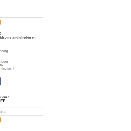
O
eidsomstandigheden en
mborg
mborg
487
tingfso.nl
r onze
IEF