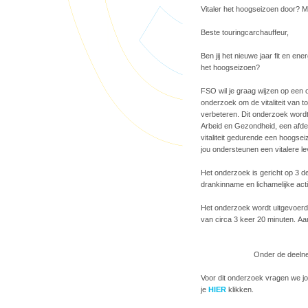
Vitaler het hoogseizoen door? M
Beste touringcarchauffeur,
Ben jij het nieuwe jaar fit en en
het hoogseizoen?
FSO wil je graag wijzen op een 
onderzoek om de vitaliteit van t
verbeteren. Dit onderzoek wordt
Arbeid en Gezondheid, een afde
vitaliteit gedurende een hoogse
jou ondersteunen een vitalere lev
Het onderzoek is gericht op 3 d
drankinname en lichamelijke activ
Het onderzoek wordt uitgevoerd 
van circa 3 keer 20 minuten. A
Onder de deelne
Voor dit onderzoek vragen we j
je
HIER
klikken.