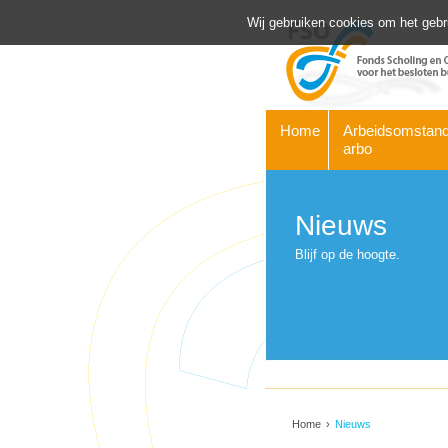
Wij gebruiken cookies om het gebr
Home
Arbeidsomstand
arbo
Nieuws
Blijf op de hoogte.
Home
›
Nieuws