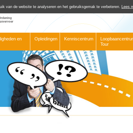
uik van de website te analyseren en het gebruiksgemak te verbeteren.
Lees m
igheden en
Opleidingen
Kenniscentrum
Loopbaancentru
Tour