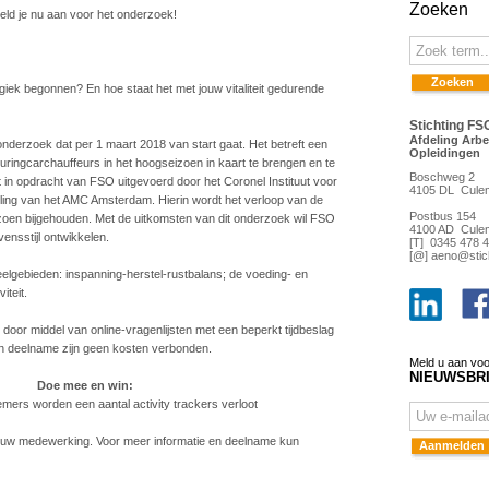
Zoeken
eld je nu aan voor het onderzoek!
ergiek begonnen? En hoe staat het met jouw vitaliteit gedurende
Stichting FS
Afdeling Arb
onderzoek dat per 1 maart 2018 van start gaat. Het betreft een
Opleidingen
ouringcarchauffeurs in het hoogseizoen in kaart te brengen en te
Boschweg 2
 in opdracht van FSO uitgevoerd door het Coronel Instituut voor
4105 DL Cule
ling van het AMC Amsterdam. Hierin wordt het verloop van de
Postbus 154
izoen bijgehouden. Met de uitkomsten van dit onderzoek wil FSO
4100 AD Cule
ensstijl ontwikkelen.
[T] 0345 478 
[@]
aeno@stich
eelgebieden: inspanning-herstel-rustbalans; de voeding- en
iteit.
door middel van online-vragenlijsten met een beperkt tijdbeslag
an deelname zijn geen kosten verbonden.
Meld u aan voo
NIEUWSBR
Doe mee en win:
mers worden een aantal activity trackers verloot
ouw medewerking. Voor meer informatie en deelname kun